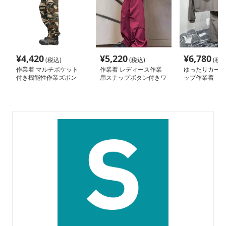
¥
4,420
¥
5,220
¥
6,780
(税込)
(税込)
(税込
作業着 マルチポケット
作業着 レディース作業
ゆったりカーゴ
付き機能性作業ズボン
用スナップボタン付きワ
ップ作業着
イドパンツ