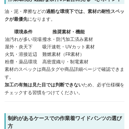
油・泥・摩擦などの
過酷な環境下では、素材の耐性スペッ
クが最優先
になります。
環境条件
推奨素材・機能
油汚れが多い現場
撥水・防汚加工済み素材
屋外・炎天下
吸汗速乾・UVカット素材
火気・溶接近辺
難燃素材（FR素材）
粉塵・薬品環境
高密度織り・制電素材
素材のスペックは商品タグや商品詳細ページで確認できま
す。
加工の有無は見た目では判断できない
ため、必ず仕様欄を
チェックする習慣をつけてください。
制約があるケースでの作業着ワイドパンツの選び
方