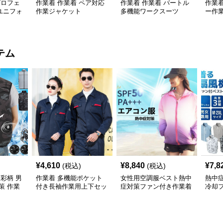
プロフェ
作業着 作業着 ペア対応
作業着 作業着 バートル
作業着
ユニフォ
作業ジャケット
多機能ワークスーツ
ー作
テム
¥
4,610
¥
8,840
¥
7,8
(税込)
(税込)
迷彩柄 男
作業着 多機能ポケット
女性用空調服ベスト熱中
熱中
策 作業
付き長袖作業用上下セッ
症対策ファン付き作業着
冷却
ト