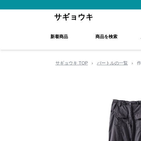
サギョウキ
新着商品
商品を検索
サギョウキ TOP
›
バートルの一覧
›