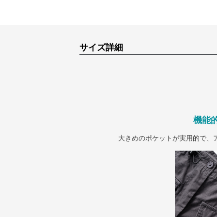
サイズ詳細
機能
大きめのポケットが実用的で、