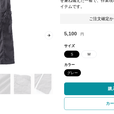
を兼ね備えた一着で、作業現
イテムです。
ご注文確定か
5,100
円
Next slide
サイズ
S
M
カラー
グレー
購
カー