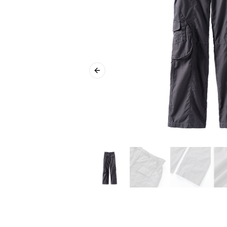
Previous slide