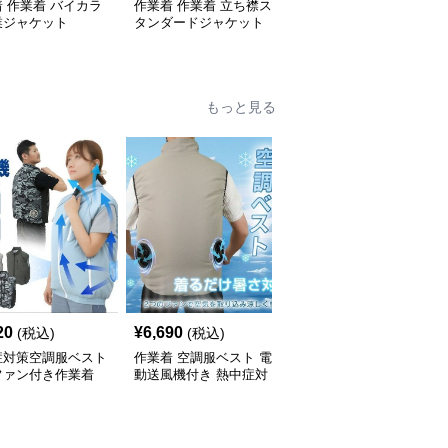
 作業着 バイカラ
作業着 作業着 立ち襟ス
作業着 作業着 プロフェ
業ジャケット
タンダードジャケット
ッショナルワークジャケ
ット
もっと見る
20
¥
6,690
¥
9,640
(税込)
(税込)
(税込)
症対策空調服ベスト
作業着 空調服ベスト 電
作業着 空調服 長袖 扇風
ファン付き作業着
動送風機付き 熱中症対
機付き 大風量 三段階調
策 作業用
節 熱中症対策