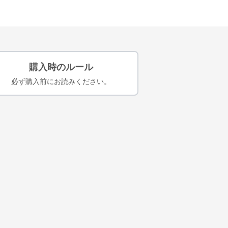
購入時のルール
必ず購入前にお読みください。