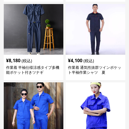
¥
8,180
¥
4,100
(税込)
(税込)
作業着 半袖仕様涼感タイプ多機
作業着 通気性抜群ツインポケッ
能ポケット付きツナギ
ト半袖作業シャツ 夏