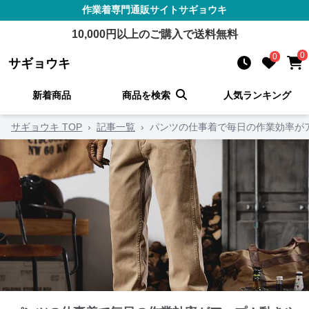
作業着
専門通販サイト
サギョウキ
10,000
円以上のご購入で送料無料
0
0
サギョウキ
新着商品
商品を検索
人気ランキング
サギョウキ TOP
›
記事一覧
›
パンツの仕事着で毎日の作業効率が