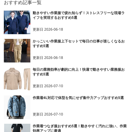
おすすめ記事一覧
動きやすい作業服で疲れ知らず！ストレスフリーな現場ラ
イフを実現するおすすめ5選
更新日
2026-06-18
かっこいい作業服上下セットで毎日の仕事が楽しくなるお
すすめ5選
更新日
2026-06-18
毎日の業務効率が劇的に向上！快適で動きやすい業務服お
すすめ5選
更新日
2026-07-10
作業着4L対応で体型を気にせず集中力アップおすすめ5選
更新日
2026-07-10
作業着つなぎ服おすすめ5選！動きやすく汚れに強い、作業
効率アップに最適