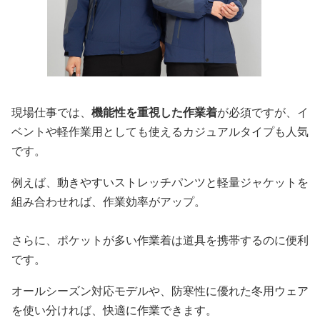
現場仕事では、
機能性を重視した作業着
が必須ですが、イ
ベントや軽作業用としても使えるカジュアルタイプも人気
です。
例えば、動きやすいストレッチパンツと軽量ジャケットを
組み合わせれば、作業効率がアップ。
さらに、ポケットが多い作業着は道具を携帯するのに便利
です。
オールシーズン対応モデルや、防寒性に優れた冬用ウェア
を使い分ければ、快適に作業できます。