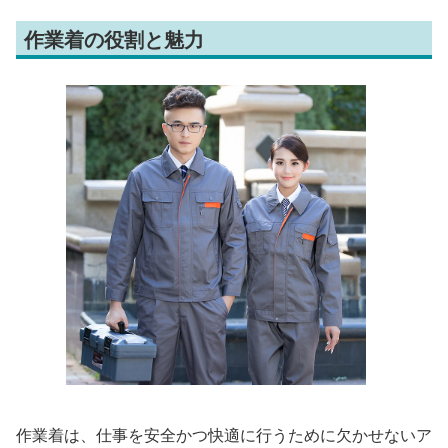
作業着の役割と魅力
作業着は、仕事を安全かつ快適に行うために欠かせないア