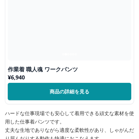
作業着 職人魂 ワークパンツ
¥
6,940
商品の詳細を見る
ハードな仕事現場でも安心して着用できる頑丈な素材を使
用した仕事着パンツです。
丈夫な生地でありながら適度な柔軟性があり、しゃがんだ
り屈んだりする動作も快適におこなえます。