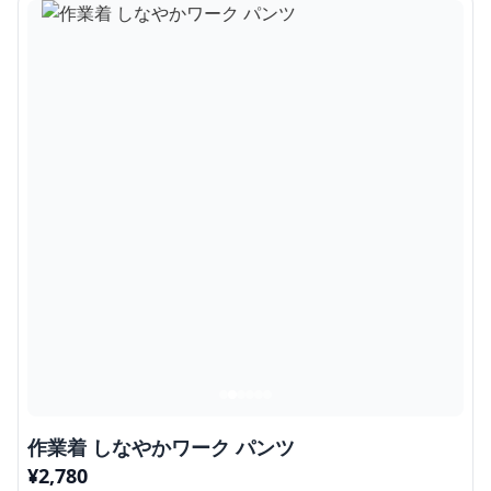
作業着 しなやかワーク パンツ
¥
2,780