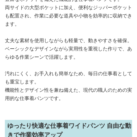
両サイドの大型ポケットに加え、便利なジッパーポケット
も配置され、作業に必要な道具や小物を効率的に収納でき
ます。
丈夫な素材を使用しながらも軽量で、動きやすさを確保。
ベーシックなデザインながら実用性を重視した作りで、あ
らゆる作業シーンで活躍します。
汚れにくく、お手入れも簡単なため、毎日の仕事着として
も重宝します。
機能性とデザイン性を兼ね備えた、現代の職人のための実
用的な仕事着パンツです。
ゆったり快適な仕事着ワイドパンツ 自由な動
きで作業効率アップ