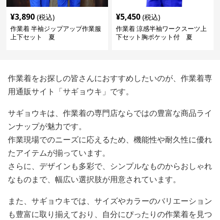
¥
3,890
¥
5,450
(税込)
(税込)
作業着 半袖ジップアップ作業服
作業着 涼感半袖ワークスーツ上
上下セット 夏
下セット胸ポケット付 夏
作業着をお探しの皆さんにおすすめしたいのが、作業着専
用通販サイト「サギョウキ」です。
サギョウキは、作業着の専門店ならではの豊富な商品ライ
ンナップが魅力です。
作業現場でのニーズに応えるため、機能性や耐久性に優れ
たアイテムが揃っています。
さらに、デザインも多彩で、シンプルなものからおしゃれ
なものまで、幅広い選択肢が用意されています。
また、サギョウキでは、サイズやカラーのバリエーション
も豊富に取り揃えており、自分にぴったりの作業着を見つ