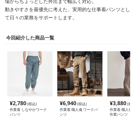
場からちょっとした外出まで幅広く対応。
動きやすさを最優先に考えた、実用的な仕事着パンツとし
て日々の業務をサポートします。
今回紹介した商品一覧
¥
2,780
¥
6,940
¥
3,880
(税込)
(税込)
(税込
作業着 しなやかワーク
作業着 職人魂 ワークパ
作業着 職人仕
パンツ
ンツ
作業パンツ