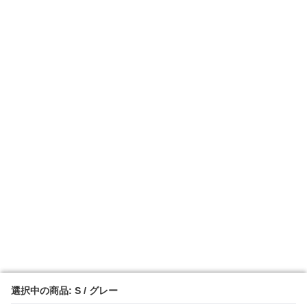
選択中の商品: S / グレー
選択中の商品: S / グレー