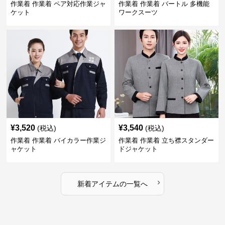
作業着 作業着 ペア対応作業ジャ
作業着 作業着 バートル 多機能
ケット
ワークスーツ
¥
3,520
¥
3,540
(税込)
(税込)
作業着 作業着 バイカラー作業ジ
作業着 作業着 立ち襟スタンダー
ャケット
ドジャケット
›
新着アイテムの一覧へ