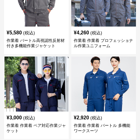
¥
5,580
¥
4,260
(税込)
(税込)
作業着 バートル高視認性反射材
作業着 作業着 プロフェッショナ
付き多機能作業ジャケット
ル作業ユニフォーム
¥
3,000
¥
2,920
(税込)
(税込)
作業着 作業着 ペア対応作業ジャ
作業着 作業着 バートル 多機能
ケット
ワークスーツ