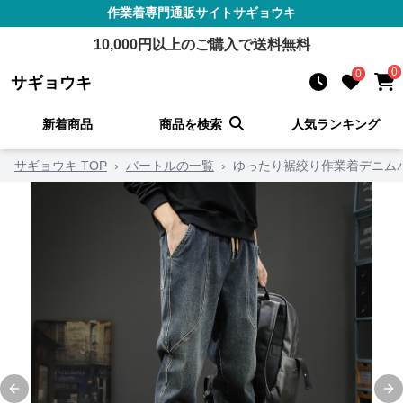
作業着
専門通販サイト
サギョウキ
10,000
円以上のご購入で送料無料
0
0
サギョウキ
新着商品
商品を検索
人気ランキング
サギョウキ TOP
›
バートルの一覧
›
ゆったり裾絞り作業着デニム
Previous slide
Ne