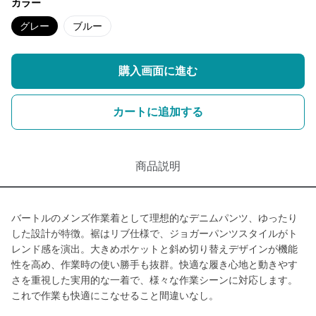
カラー
グレー
ブルー
購入画面に進む
カートに追加する
商品説明
バートルのメンズ作業着として理想的なデニムパンツ、ゆったり
した設計が特徴。裾はリブ仕様で、ジョガーパンツスタイルがト
レンド感を演出。大きめポケットと斜め切り替えデザインが機能
性を高め、作業時の使い勝手も抜群。快適な履き心地と動きやす
さを重視した実用的な一着で、様々な作業シーンに対応します。
これで作業も快適にこなせること間違いなし。