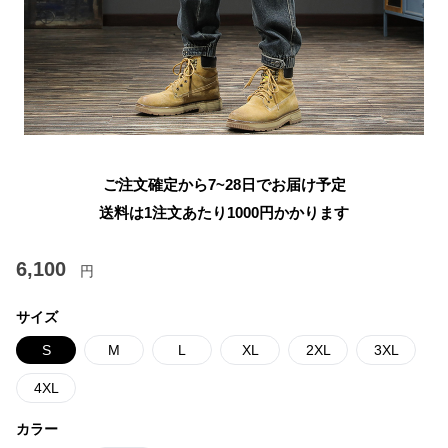
ご注文確定から7~28日でお届け予定
送料は1注文あたり
1000
円かかります
6,100
円
サイズ
S
M
L
XL
2XL
3XL
4XL
カラー