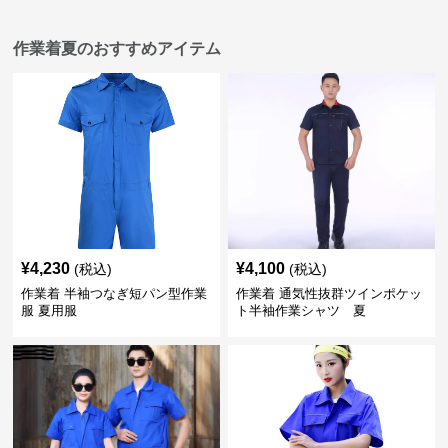
作業着夏のおすすめアイテム
¥
4,230
¥
4,100
(税込)
(税込)
作業着 半袖つなぎ短パン型作業
作業着 通気性抜群ツインポケッ
服 夏用服
ト半袖作業シャツ 夏