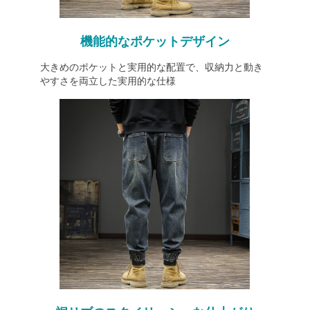
機能的なポケットデザイン
大きめのポケットと実用的な配置で、収納力と動き
やすさを両立した実用的な仕様