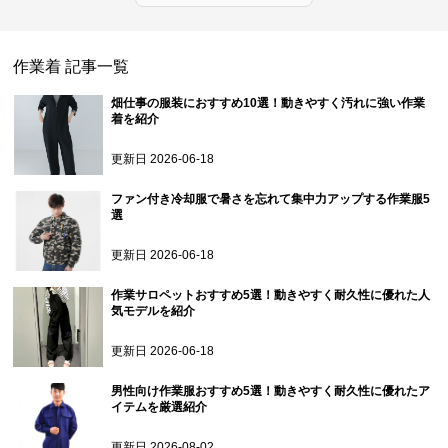
作業着
記事一覧
畑仕事の服装におすすめ10選！動きやすく汚れに強い作業
着を紹介
更新日
2026-06-18
ファン付き冷却服で暑さを忘れて集中力アップする作業服5
選
更新日
2026-06-18
作業サロペットおすすめ5選！動きやすく耐久性に優れた人
気モデルを紹介
更新日
2026-06-18
男性向け作業服おすすめ5選！動きやすく耐久性に優れたア
イテムを厳選紹介
更新日
2026-08-02