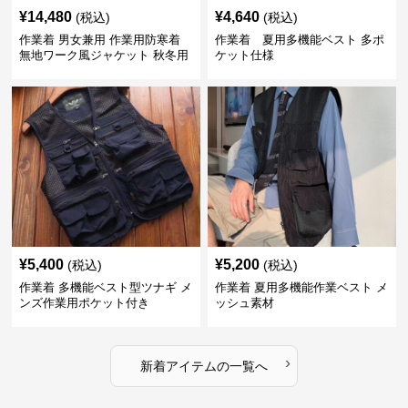
¥
14,480
¥
4,640
(税込)
(税込)
作業着 男女兼用 作業用防寒着
作業着 夏用多機能ベスト 多ポ
無地ワーク風ジャケット 秋冬用
ケット仕様
¥
5,400
¥
5,200
(税込)
(税込)
作業着 多機能ベスト型ツナギ メ
作業着 夏用多機能作業ベスト メ
ンズ作業用ポケット付き
ッシュ素材
›
新着アイテムの一覧へ