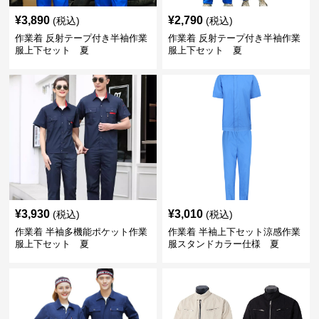
¥
3,890
¥
2,790
(税込)
(税込)
作業着 反射テープ付き半袖作業
作業着 反射テープ付き半袖作業
服上下セット 夏
服上下セット 夏
¥
3,930
¥
3,010
(税込)
(税込)
作業着 半袖多機能ポケット作業
作業着 半袖上下セット涼感作業
服上下セット 夏
服スタンドカラー仕様 夏