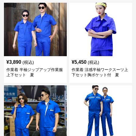
¥
3,890
¥
5,450
(税込)
(税込)
作業着 半袖ジップアップ作業服
作業着 涼感半袖ワークスーツ上
上下セット 夏
下セット胸ポケット付 夏