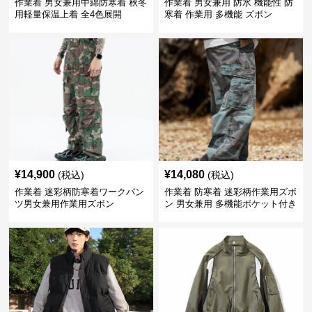
作業着 男女兼用中綿防寒着 秋冬
作業着 男女兼用 防水 機能性 防
用軽量保温上着 全4色展開
寒着 作業用 多機能 ズボン
¥
14,900
¥
14,080
(税込)
(税込)
作業着 迷彩柄防寒着ワークパン
作業着 防寒着 迷彩柄作業用ズボ
ツ男女兼用作業用ズボン
ン 男女兼用 多機能ポケット付き