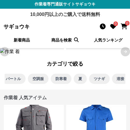
作業着
専門通販サイト
サギョウキ
10,000
円以上のご購入で送料無料
0
0
サギョウキ
新着商品
商品を検索
人気ランキング
Previous slide
Ne
カテゴリで絞る
バートル
空調服
防寒着
夏
ツナギ
溶接
作業着 人気アイテム