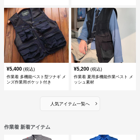
¥
5,400
¥
5,200
(税込)
(税込)
作業着 多機能ベスト型ツナギ メ
作業着 夏用多機能作業ベスト メ
ンズ作業用ポケット付き
ッシュ素材
›
人気アイテム一覧へ
作業着 新着アイテム