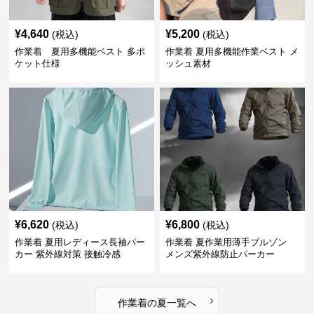
¥
4,640
¥
5,200
(税込)
(税込)
作業着 夏用多機能ベスト 多ポ
作業着 夏用多機能作業ベスト メ
ケット仕様
ッシュ素材
¥
6,620
¥
6,800
(税込)
(税込)
作業着 夏用レディース長袖パー
作業着 夏作業用薄手ブルゾン
カー 紫外線対策 接触冷感
メンズ紫外線防止パーカー
›
作業着
の
夏
一覧へ