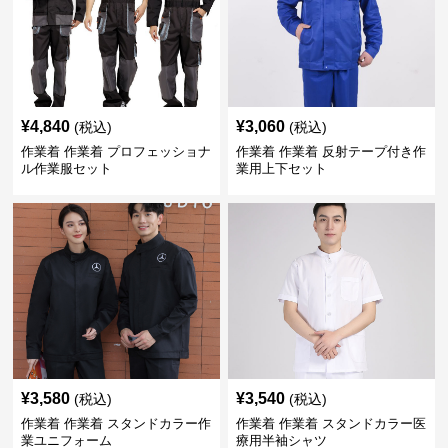
¥
4,840
¥
3,060
(税込)
(税込)
作業着 作業着 プロフェッショナ
作業着 作業着 反射テープ付き作
ル作業服セット
業用上下セット
¥
3,580
¥
3,540
(税込)
(税込)
作業着 作業着 スタンドカラー作
作業着 作業着 スタンドカラー医
業ユニフォーム
療用半袖シャツ