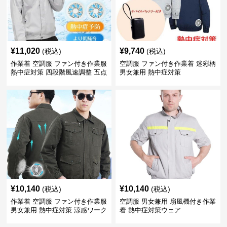
¥
11,020
¥
9,740
(税込)
(税込)
作業着 空調服 ファン付き作業服
空調服 ファン付き作業着 迷彩柄
熱中症対策 四段階風速調整 五点
男女兼用 熱中症対策
セット
¥
10,140
¥
10,140
(税込)
(税込)
作業着 空調服 ファン付き作業服
空調服 男女兼用 扇風機付き作業
男女兼用 熱中症対策 涼感ワーク
着 熱中症対策ウェア
ウェア