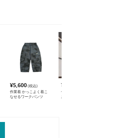
¥
5,600
¥
5,220
¥
5,100
(税込)
(税込)
(税込
作業着 かっこよく着こ
作業着 レディース作業
作業着 レディ
なせるワークパンツ
用スナップボタン付きワ
能カーゴワーク
イドパンツ