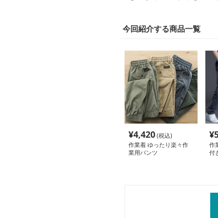
今回紹介する商品一覧
¥
4,420
¥
(税込)
作業着 ゆったり楽々作
作
業用パンツ
付