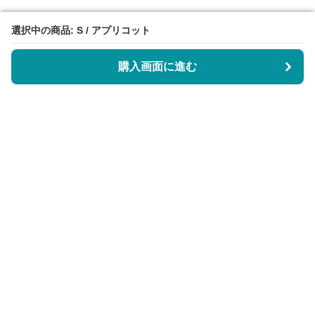
選択中の商品: S / アプリコット
選択中の商品: S / アプリコット
購入画面に進む
購入画面に進む
サギョウキ
について
会社概要