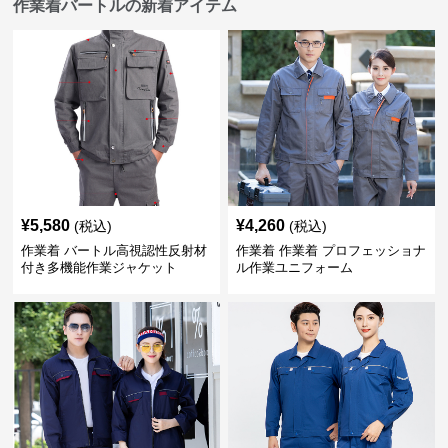
作業着バートルの新着アイテム
¥
5,580
¥
4,260
(税込)
(税込)
作業着 バートル高視認性反射材
作業着 作業着 プロフェッショナ
付き多機能作業ジャケット
ル作業ユニフォーム