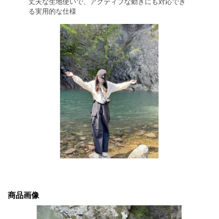
丈夫な生地使いで、アクティブな動きにも対応でき
る実用的な仕様
商品画像