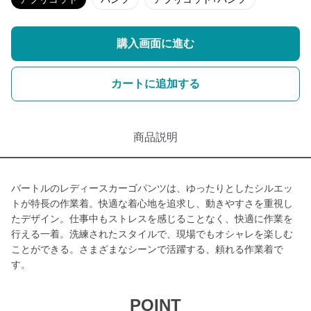
購入画面に進む
カートに追加する
商品説明
バートルのレディースカーゴパンツは、ゆったりとしたシルエッ
トが特長の作業着。快適な着心地を追求し、動きやすさを重視し
たデザイン。仕事中もストレスを感じることなく、快適に作業を
行える一着。洗練されたスタイルで、現場でもオシャレを楽しむ
ことができる。さまざまなシーンで活躍する、頼れる作業着で
す。
POINT