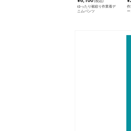
¥
6,100
¥
(税込)
ゆったり裾絞り作業着デ
作
ニムパンツ
ー