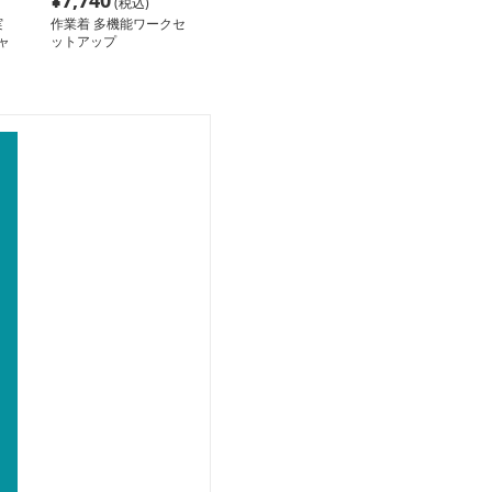
¥
7,740
(税込)
実
作業着 多機能ワークセ
ャ
ットアップ