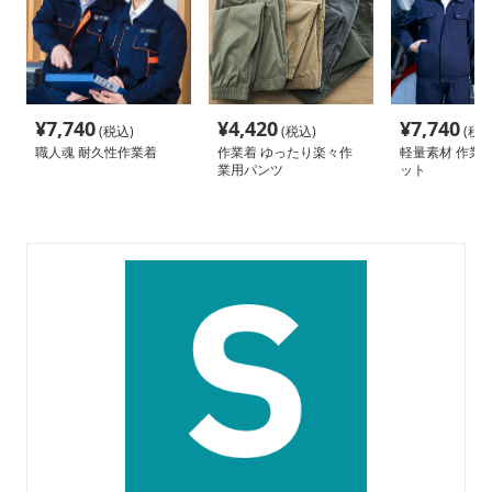
¥
7,740
¥
4,420
¥
7,740
(税込)
(税込)
(税込
職人魂 耐久性作業着
作業着 ゆったり楽々作
軽量素材 作業着
業用パンツ
ット