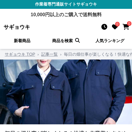
作業着
専門通販サイト
サギョウキ
10,000
円以上のご購入で送料無料
0
0
サギョウキ
新着商品
商品を検索
人気ランキング
サギョウキ TOP
›
記事一覧
›
毎日の畑仕事が楽しくなる！快適な作