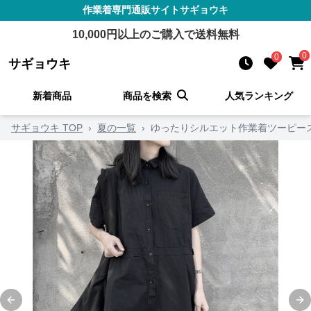
作業着
専門通販サイト
サギョウキ
10,000
円以上のご購入で送料無料
0
0
サギョウキ
新着商品
商品を検索
人気ランキング
サギョウキ TOP
›
夏の一覧
›
ゆったりシルエット作業着ツーピー
Previous slide
Ne