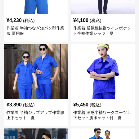
¥
4,230
¥
4,100
(税込)
(税込)
作業着 半袖つなぎ短パン型作業
作業着 通気性抜群ツインポケッ
服 夏用服
ト半袖作業シャツ 夏
¥
3,890
¥
5,450
(税込)
(税込)
作業着 半袖ジップアップ作業服
作業着 涼感半袖ワークスーツ上
上下セット 夏
下セット胸ポケット付 夏