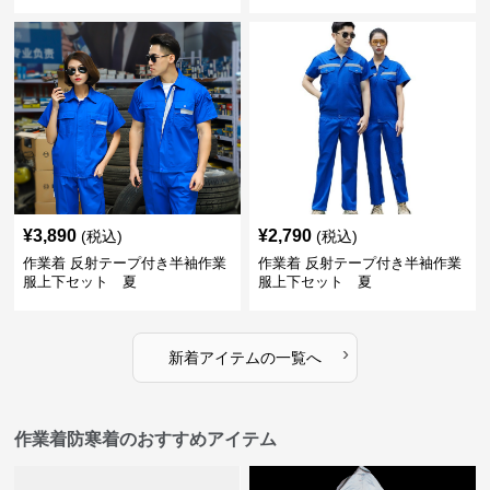
¥
3,890
¥
2,790
(税込)
(税込)
作業着 反射テープ付き半袖作業
作業着 反射テープ付き半袖作業
服上下セット 夏
服上下セット 夏
›
新着アイテムの一覧へ
作業着防寒着のおすすめアイテム