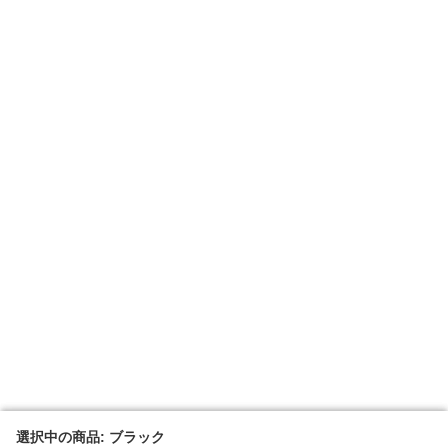
選択中の商品: ブラック
選択中の商品: ブラック