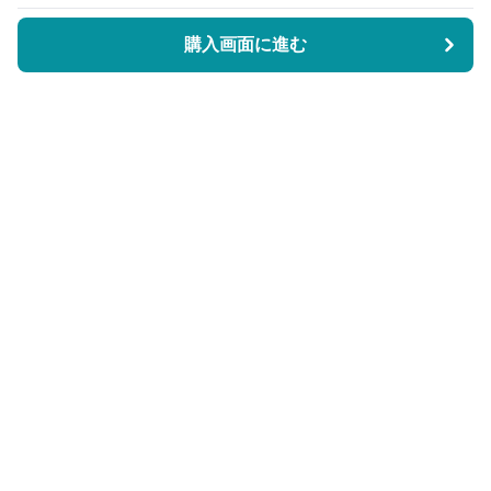
購入画面に進む
購入画面に進む
サギョウキ
について
会社概要
利用規約
プライバシー