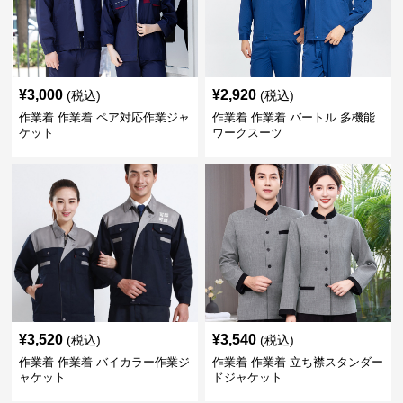
¥
3,000
¥
2,920
(税込)
(税込)
作業着 作業着 ペア対応作業ジャ
作業着 作業着 バートル 多機能
ケット
ワークスーツ
¥
3,520
¥
3,540
(税込)
(税込)
作業着 作業着 バイカラー作業ジ
作業着 作業着 立ち襟スタンダー
ャケット
ドジャケット