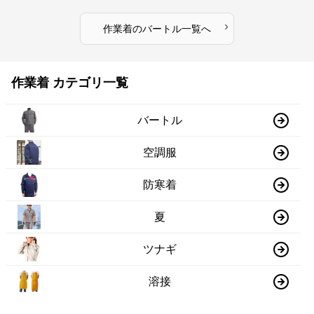
›
作業着
の
バートル
一覧へ
作業着 カテゴリ一覧
バートル
空調服
防寒着
夏
ツナギ
溶接