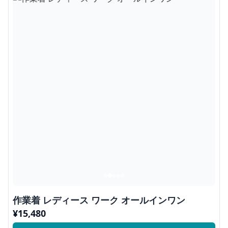
作業着 レディース ワーク オールインワン
¥
15,480