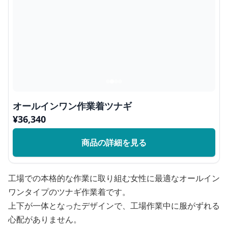
オールインワン作業着ツナギ
¥
36,340
商品の詳細を見る
工場での本格的な作業に取り組む女性に最適なオールイン
ワンタイプのツナギ作業着です。
上下が一体となったデザインで、工場作業中に服がずれる
心配がありません。