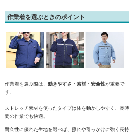
作業着を選ぶときのポイント
作業着を選ぶ際は、
動きやすさ・素材・安全性
が重要で
す。
ストレッチ素材を使ったタイプは体を動かしやすく、長時
間の作業でも快適。
耐久性に優れた生地を選べば、擦れや引っかけに強く長持