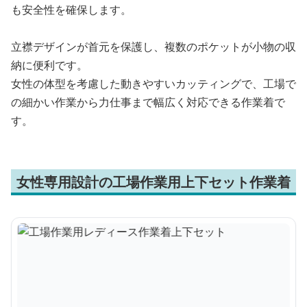
も安全性を確保します。
立襟デザインが首元を保護し、複数のポケットが小物の収
納に便利です。
女性の体型を考慮した動きやすいカッティングで、工場で
の細かい作業から力仕事まで幅広く対応できる作業着で
す。
女性専用設計の工場作業用上下セット作業着