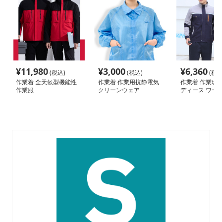
¥
11,980
¥
3,000
¥
6,360
(税込)
(税込)
(税込
作業着 全天候型機能性
作業着 作業用抗静電気
作業着 作業現場
作業服
クリーンウェア
ディース ワー
ット