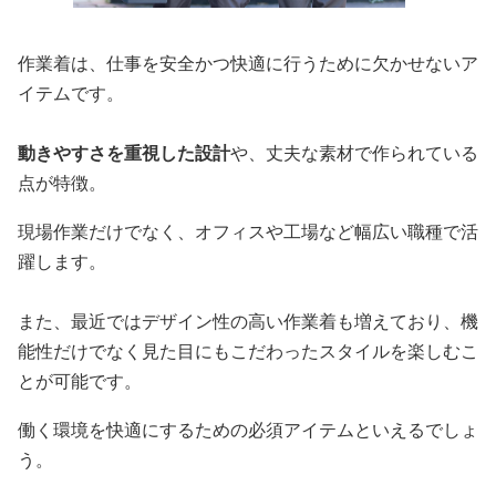
作業着は、仕事を安全かつ快適に行うために欠かせないア
イテムです。
動きやすさを重視した設計
や、丈夫な素材で作られている
点が特徴。
現場作業だけでなく、オフィスや工場など幅広い職種で活
躍します。
また、最近ではデザイン性の高い作業着も増えており、機
能性だけでなく見た目にもこだわったスタイルを楽しむこ
とが可能です。
働く環境を快適にするための必須アイテムといえるでしょ
う。