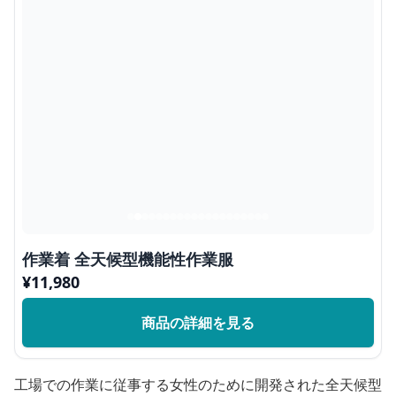
作業着 全天候型機能性作業服
¥
11,980
商品の詳細を見る
工場での作業に従事する女性のために開発された全天候型