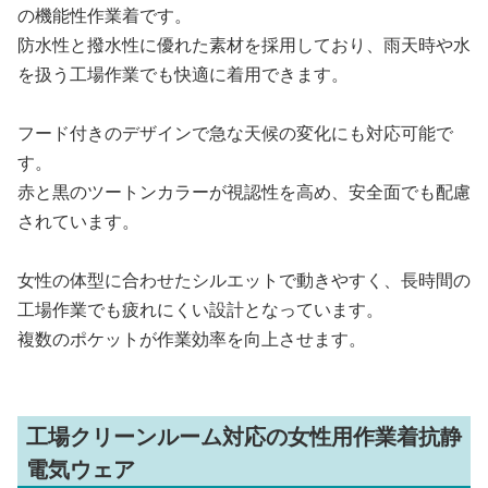
の機能性作業着です。
防水性と撥水性に優れた素材を採用しており、雨天時や水
を扱う工場作業でも快適に着用できます。
フード付きのデザインで急な天候の変化にも対応可能で
す。
赤と黒のツートンカラーが視認性を高め、安全面でも配慮
されています。
女性の体型に合わせたシルエットで動きやすく、長時間の
工場作業でも疲れにくい設計となっています。
複数のポケットが作業効率を向上させます。
工場クリーンルーム対応の女性用作業着抗静
電気ウェア