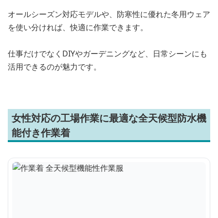
オールシーズン対応モデルや、防寒性に優れた冬用ウェア
を使い分ければ、快適に作業できます。
仕事だけでなくDIYやガーデニングなど、日常シーンにも
活用できるのが魅力です。
女性対応の工場作業に最適な全天候型防水機
能付き作業着