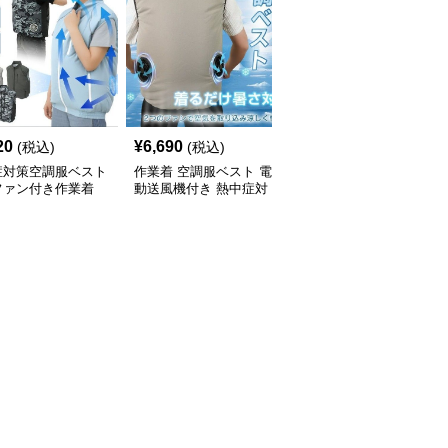
20
¥
6,690
¥
9,640
(税込)
(税込)
(税込)
症対策空調服ベスト
作業着 空調服ベスト 電
作業着 空調服 長袖 扇風
ファン付き作業着
動送風機付き 熱中症対
機付き 大風量 三段階調
策 作業用
節 熱中症対策