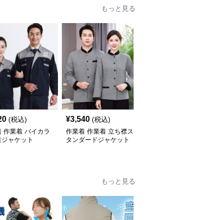
もっと見る
20
¥
3,540
¥
2,720
(税込)
(税込)
(税込)
 作業着 バイカラ
作業着 作業着 立ち襟ス
作業着 作業着 プロフェ
業ジャケット
タンダードジャケット
ッショナルワークジャケ
ット
もっと見る