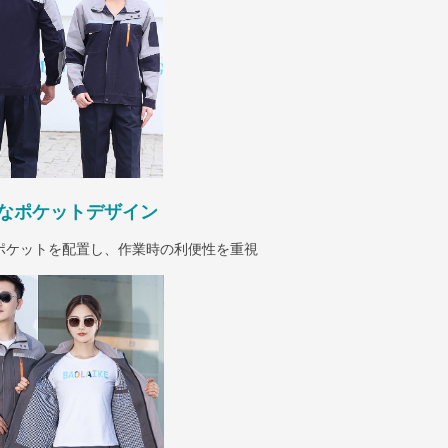
なポケットデザイン
ポケットを配置し、作業時の利便性を重視