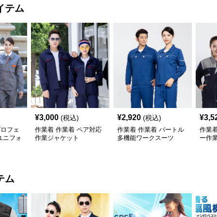
イテム
¥
3,000
¥
2,920
¥
3,5
(税込)
(税込)
プロフェ
作業着 作業着 ペア対応
作業着 作業着 バートル
作業着
ユニフォ
作業ジャケット
多機能ワークスーツ
ー作
テム