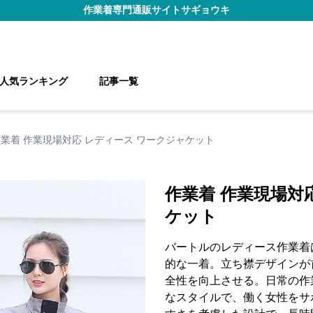
作業着
専門通販サイト
サギョウキ
人気ランキング
記事一覧
業着 作業現場対応 レディース ワークジャケット
作業着 作業現場対
ケット
バートルのレディース作業着
的な一着。立ち襟デザインが
全性を向上させる。日常の作
なスタイルで、働く女性をサ