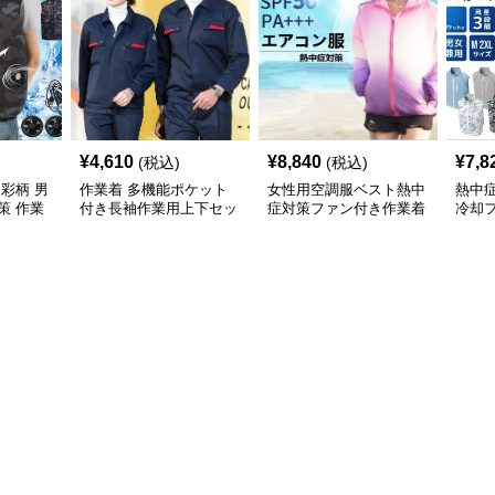
¥
4,610
¥
8,840
¥
7,8
(税込)
(税込)
迷彩柄 男
作業着 多機能ポケット
女性用空調服ベスト熱中
熱中
策 作業
付き長袖作業用上下セッ
症対策ファン付き作業着
冷却
ト