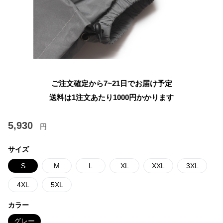
ご注文確定から7~21日でお届け予定
送料は1注文あたり
1000
円かかります
5,930
円
サイズ
S
M
L
XL
XXL
3XL
4XL
5XL
カラー
グレー