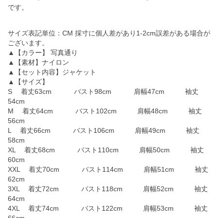
です。
サイズ表記単位：CM 採寸に個人差があり1-2cm誤差がある場合が
ございます。
▲【カラー】 写真通り
▲【素材】ナイロン
▲【セット内容】ジャケット
▲【サイズ】
S 着丈63cm バスト98cm 肩幅47cm 袖丈
54cm
M 着丈64cm バスト102cm 肩幅48cm 袖丈
56cm
L 着丈66cm バスト106cm 肩幅49cm 袖丈
58cm
XL 着丈68cm バスト110cm 肩幅50cm 袖丈
60cm
XXL 着丈70cm バスト114cm 肩幅51cm 袖丈
62cm
3XL 着丈72cm バスト118cm 肩幅52cm 袖丈
64cm
4XL 着丈74cm バスト122cm 肩幅53cm 袖丈