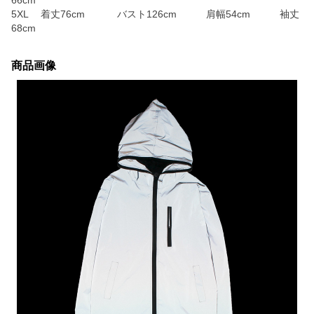
66cm
5XL 着丈76cm バスト126cm 肩幅54cm 袖丈
68cm
商品画像