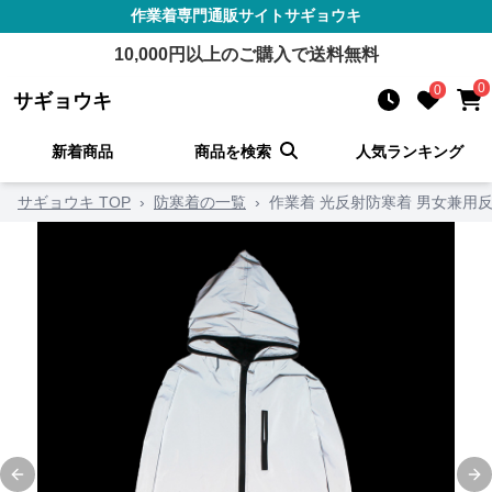
作業着
専門通販サイト
サギョウキ
10,000
円以上のご購入で送料無料
0
0
サギョウキ
新着商品
商品を検索
人気ランキング
サギョウキ TOP
›
防寒着の一覧
›
作業着 光反射防寒着 男女兼用
Previous slide
Ne