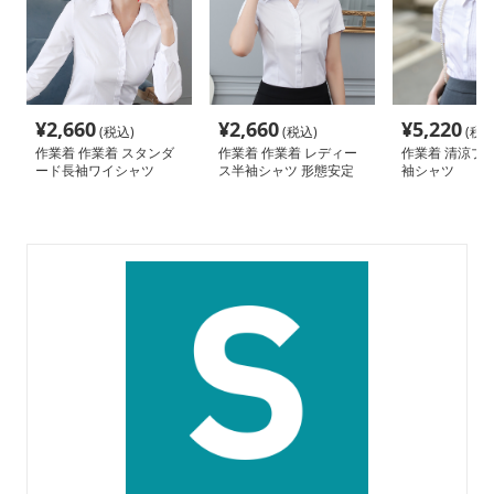
¥
2,660
¥
2,660
¥
5,220
(税込)
(税込)
(税込
作業着 作業着 スタンダ
作業着 作業着 レディー
作業着 清涼プ
ード長袖ワイシャツ
ス半袖シャツ 形態安定
袖シャツ
オフィスウェア