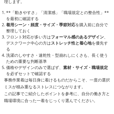
理します。
**「動きやすさ」「清潔感」「職場規定との整合性」**
を最初に確認する
着用シーン・頻度・サイズ・季節対応
を購入前に自分で
整理しておく
フロント対応が多い方は
フォーマル感のあるデザイン
、
デスクワーク中心の方は
ストレッチ性と着心地
を優先す
る
洗濯のしやすさ・速乾性・型崩れしにくさも、長く使う
ための重要な判断基準
価格やデザインのみで選ばず、
素材・サイズ・職場規定
を必ずセットで確認する
事務作業着は毎日身に着けるものだからこそ、一度の選択
ミスが積み重なるストレスにつながります。
この記事でご紹介したポイントを参考に、自分の働き方と
職場環境に合った一着をじっくり選んでください。