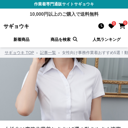
作業着
専門通販サイト
サギョウキ
10,000
円以上のご購入で送料無料
0
0
サギョウキ
新着商品
商品を検索
人気ランキング
サギョウキ TOP
›
記事一覧
›
女性向け事務作業着おすすめ5選！