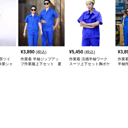
¥
3,890
¥
5,450
¥
3,8
(税込)
(税込)
群ツイ
作業着 半袖ジップアッ
作業着 涼感半袖ワーク
作業
作業シャ
プ作業服上下セット 夏
スーツ上下セット胸ポケ
半袖
ット付 夏
夏