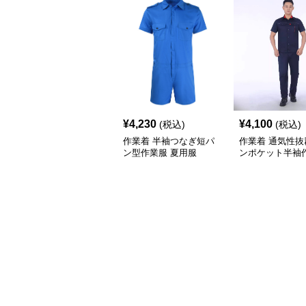
¥
4,230
¥
4,100
(税込)
(税込)
作業着 半袖つなぎ短パ
作業着 通気性抜
ン型作業服 夏用服
ンポケット半袖
ツ 夏