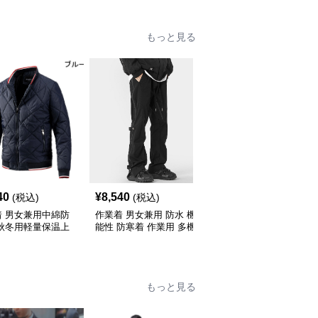
もっと見る
40
¥
8,540
¥
14,900
(税込)
(税込)
(税込)
着 男女兼用中綿防
作業着 男女兼用 防水 機
作業着 迷彩柄防寒着ワ
 秋冬用軽量保温上
能性 防寒着 作業用 多機
ークパンツ男女兼用作業
4色展開
能 ズボン
用ズボン
もっと見る