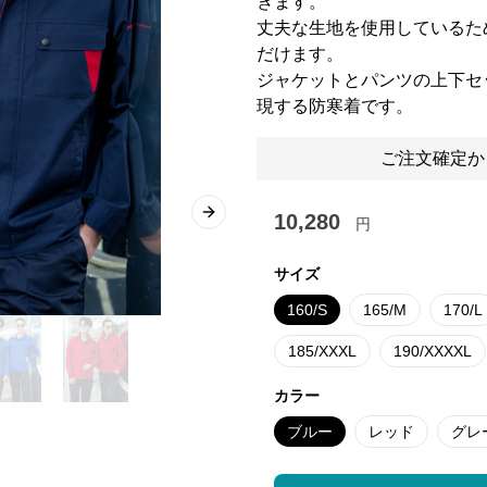
ぎます。
丈夫な生地を使用しているた
だけます。
ジャケットとパンツの上下セ
現する防寒着です。
ご注文確定か
10,280
Next slide
円
サイズ
160/S
165/M
170/L
185/XXXL
190/XXXXL
カラー
ブルー
レッド
グレ