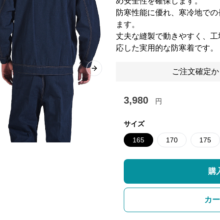
め安全性を確保します。
防寒性能に優れ、寒冷地での
ます。
丈夫な縫製で動きやすく、工
応した実用的な防寒着です。
ご注文確定か
Next slide
3,980
円
サイズ
165
170
175
購
カー