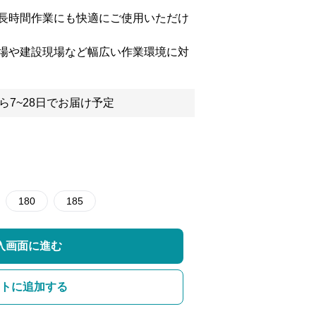
長時間作業にも快適にご使用いただけ
場や建設現場など幅広い作業環境に対
ら7~28日でお届け予定
180
185
入画面に進む
トに追加する