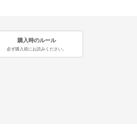
購入時のルール
必ず購入前にお読みください。