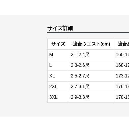
サイズ詳細
サイズ
適合ウエスト(cm)
適合身
M
2.1-2.4尺
160-1
L
2.3-2.6尺
168-1
XL
2.5-2.7尺
173-1
2XL
2.7-3.1尺
176-1
3XL
2.9-3.3尺
178-1