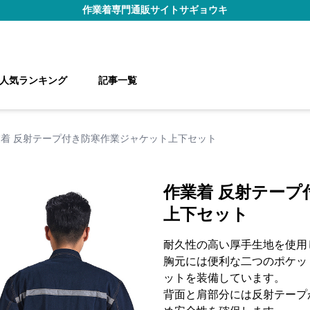
作業着
専門通販サイト
サギョウキ
人気ランキング
記事一覧
業着 反射テープ付き防寒作業ジャケット上下セット
作業着 反射テープ
上下セット
耐久性の高い厚手生地を使用
胸元には便利な二つのポケッ
ットを装備しています。
背面と肩部分には反射テープ