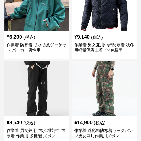
¥
6,200
¥
9,140
(税込)
(税込)
作業着 防寒着 防水防風ジャケッ
作業着 男女兼用中綿防寒着 秋冬
ト パーカー男性用
用軽量保温上着 全4色展開
¥
8,540
¥
14,900
(税込)
(税込)
作業着 男女兼用 防水 機能性 防
作業着 迷彩柄防寒着ワークパン
寒着 作業用 多機能 ズボン
ツ男女兼用作業用ズボン