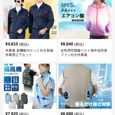
¥
4,610
¥
8,840
(税込)
(税込)
作業着 多機能ポケット付き長袖
女性用空調服ベスト熱中症対策
作業用上下セット
ファン付き作業着
¥
7,820
¥
6,690
(税込)
(税込)