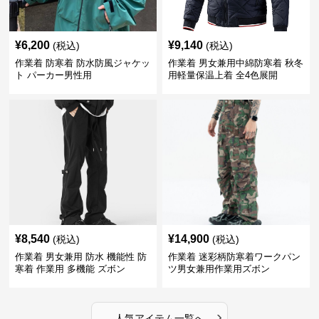
¥
6,200
¥
9,140
(税込)
(税込)
作業着 防寒着 防水防風ジャケッ
作業着 男女兼用中綿防寒着 秋冬
ト パーカー男性用
用軽量保温上着 全4色展開
¥
8,540
¥
14,900
(税込)
(税込)
作業着 男女兼用 防水 機能性 防
作業着 迷彩柄防寒着ワークパン
寒着 作業用 多機能 ズボン
ツ男女兼用作業用ズボン
›
人気アイテム一覧へ