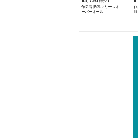
¥
3,720
¥
(税込)
作業着 防寒フリースオ
作
ーバーオール
服