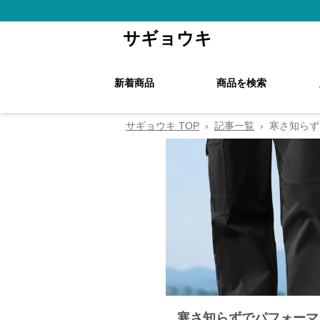
サギョウキ
新着商品
商品を検索
サギョウキ TOP
›
記事一覧
›
寒さ知らず
寒さ知らずでパフォーマ