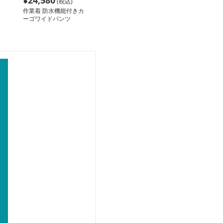
¥
24,580
(税込)
作業着 防水機能付きカ
ーゴワイドパンツ