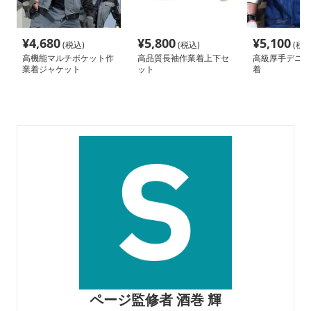
¥
4,680
¥
5,800
¥
5,100
(税込)
(税込)
(税込
高機能マルチポケット作
高品質長袖作業着上下セ
高級厚手デニム
業着ジャケット
ット
着
ページ監修者 酒巻 輝