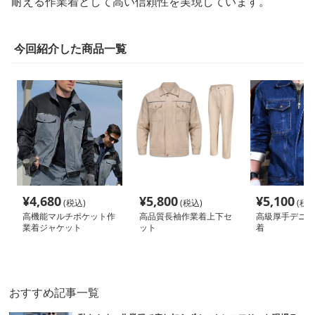
耐える作業着として高い信頼性を実現しています。
今回紹介した商品一覧
¥
4,680
¥
5,800
¥
5,100
(税込)
(税込)
(税込
高機能マルチポケット作
高品質長袖作業着上下セ
高級厚手デニム
業着ジャケット
ット
着
おすすめ記事一覧