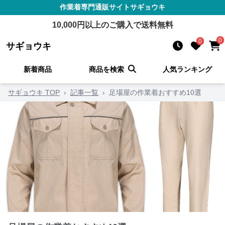
作業着
専門通販サイト
サギョウキ
10,000
円以上のご購入で送料無料
0
0
サギョウキ
新着商品
商品を検索
人気ランキング
サギョウキ TOP
›
記事一覧
›
足場屋の作業着おすすめ10選