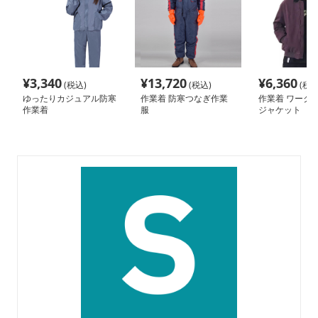
¥
3,340
¥
13,720
¥
6,360
(税込)
(税込)
(税込
ゆったりカジュアル防寒
作業着 防寒つなぎ作業
作業着 ワーク仕
作業着
服
ジャケット