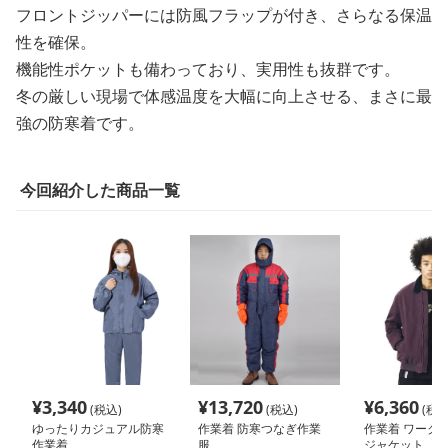
フロントジッパーには防風フラップが付き、さらなる保温
性を確保。
機能性ポケットも備わっており、実用性も抜群です。
冬の厳しい現場で体感温度を大幅に向上させる、まさに最
強の防寒着です。
今回紹介した商品一覧
¥
3,340
¥
13,720
¥
6,360
(税込)
(税込)
(税込
ゆったりカジュアル防寒
作業着 防寒つなぎ作業
作業着 ワーク仕
作業着
服
ジャケット