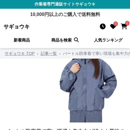
作業着
専門通販サイト
サギョウキ
10,000
円以上のご購入で送料無料
0
0
サギョウキ
新着商品
商品を検索
人気ランキング
サギョウキ TOP
›
記事一覧
›
バートル防寒着で寒い現場も集中力