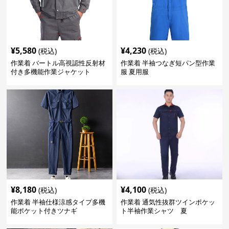
¥
5,580
¥
4,230
(税込)
(税込)
作業着 バートル高視認性反射材
作業着 半袖つなぎ短パン型作業
付き多機能作業ジャケット
服 夏用服
¥
8,180
¥
4,100
(税込)
(税込)
作業着 半袖仕様涼感タイプ多機
作業着 通気性抜群ツインポケッ
能ポケット付きツナギ
ト半袖作業シャツ 夏