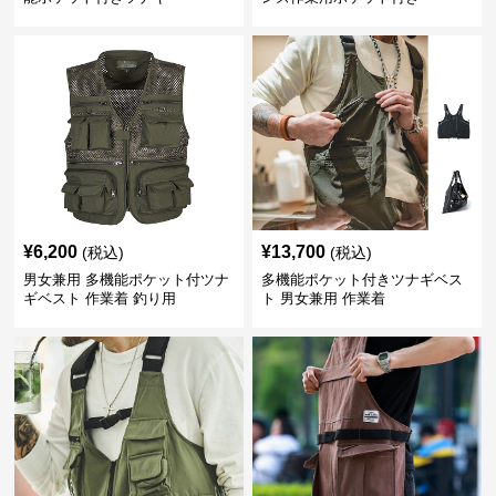
¥
6,200
¥
13,700
(税込)
(税込)
男女兼用 多機能ポケット付ツナ
多機能ポケット付きツナギベス
ギベスト 作業着 釣り用
ト 男女兼用 作業着