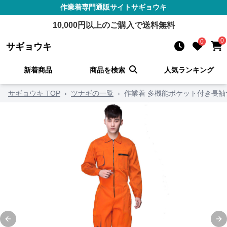
作業着
専門通販サイト
サギョウキ
10,000
円以上のご購入で送料無料
0
0
サギョウキ
新着商品
商品を検索
人気ランキング
サギョウキ TOP
›
ツナギの一覧
›
作業着 多機能ポケット付き長袖
Previous slide
Ne