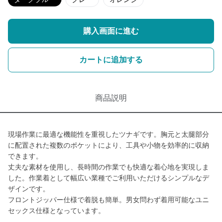
購入画面に進む
カートに追加する
商品説明
現場作業に最適な機能性を重視したツナギです。胸元と太腿部分
に配置された複数のポケットにより、工具や小物を効率的に収納
できます。
丈夫な素材を使用し、長時間の作業でも快適な着心地を実現しま
した。作業着として幅広い業種でご利用いただけるシンプルなデ
ザインです。
フロントジッパー仕様で着脱も簡単。男女問わず着用可能なユニ
セックス仕様となっています。