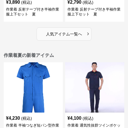
¥
3,890
¥
2,790
(税込)
(税込)
作業着 反射テープ付き半袖作業
作業着 反射テープ付き半袖作業
服上下セット 夏
服上下セット 夏
›
人気アイテム一覧へ
作業着夏の新着アイテム
¥
4,230
¥
4,100
(税込)
(税込)
作業着 半袖つなぎ短パン型作業
作業着 通気性抜群ツインポケッ