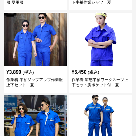
服 夏用服
ト半袖作業シャツ 夏
¥
3,890
¥
5,450
(税込)
(税込)
作業着 半袖ジップアップ作業服
作業着 涼感半袖ワークスーツ上
上下セット 夏
下セット胸ポケット付 夏