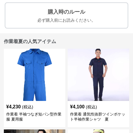
購入時のルール
必ず購入前にお読みください。
作業着夏の人気アイテム
¥
4,230
¥
4,100
(税込)
(税込)
作業着 半袖つなぎ短パン型作業
作業着 通気性抜群ツインポケッ
服 夏用服
ト半袖作業シャツ 夏