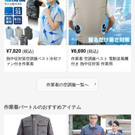
¥
7,820
¥
6,690
(税込)
(税込)
熱中症対策空調服ベスト冷却フ
作業着 空調服ベスト 電動送風機
ァン付き作業着
付き 熱中症対策 作業用
›
作業着
の
空調服
一覧へ
作業着バートルのおすすめアイテム