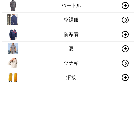
バートル
空調服
防寒着
夏
ツナギ
溶接