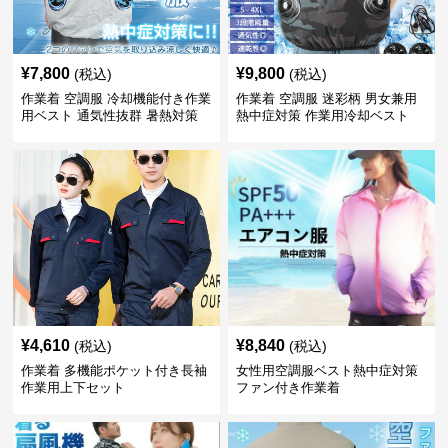
¥
7,800
¥
9,800
(税込)
(税込)
作業着 空調服 冷却機能付き作業
作業着 空調服 迷彩柄 男女兼用
用ベスト 通気性抜群 暑熱対策
熱中症対策 作業用冷却ベスト
¥
4,610
¥
8,840
(税込)
(税込)
作業着 多機能ポケット付き長袖
女性用空調服ベスト熱中症対策
作業用上下セット
ファン付き作業着