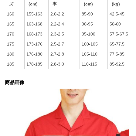
ズ
(cm)
率
(cm)
(kg)
160
155-163
2.0-2.2
85-90
42.5-45
165
163-168
2.2-2.4
90-95
50-60
170
168-173
2.3-2.5
95-100
57.5-67.5
175
173-176
2.5-2.7
100-105
65-77.5
180
176-180
2.7-2.8
105-110
77.5-85
185
178-185
2.8-3.0
110-115
85-92.5
商品画像