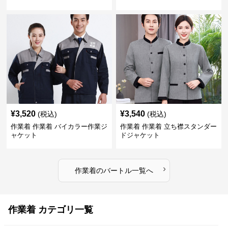
¥
3,520
¥
3,540
(税込)
(税込)
作業着 作業着 バイカラー作業ジ
作業着 作業着 立ち襟スタンダー
ャケット
ドジャケット
›
作業着
の
バートル
一覧へ
作業着 カテゴリ一覧