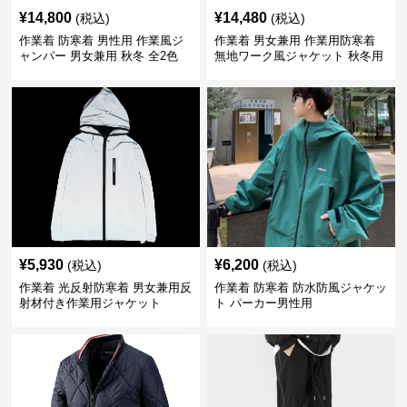
¥
14,800
¥
14,480
(税込)
(税込)
作業着 防寒着 男性用 作業風ジ
作業着 男女兼用 作業用防寒着
ャンパー 男女兼用 秋冬 全2色
無地ワーク風ジャケット 秋冬用
¥
5,930
¥
6,200
(税込)
(税込)
作業着 光反射防寒着 男女兼用反
作業着 防寒着 防水防風ジャケッ
射材付き作業用ジャケット
ト パーカー男性用