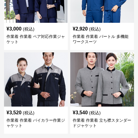
¥
3,000
¥
2,920
(税込)
(税込)
作業着 作業着 ペア対応作業ジャ
作業着 作業着 バートル 多機能
ケット
ワークスーツ
¥
3,520
¥
3,540
(税込)
(税込)
作業着 作業着 バイカラー作業ジ
作業着 作業着 立ち襟スタンダー
ャケット
ドジャケット