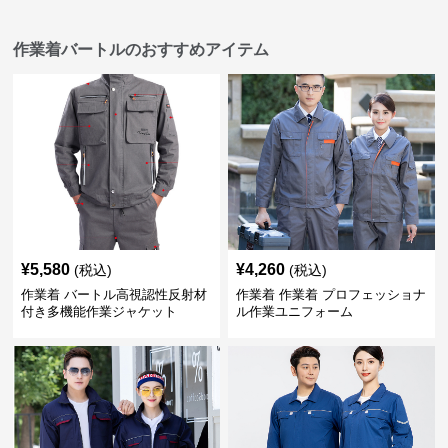
作業着バートルのおすすめアイテム
¥
5,580
¥
4,260
(税込)
(税込)
作業着 バートル高視認性反射材
作業着 作業着 プロフェッショナ
付き多機能作業ジャケット
ル作業ユニフォーム