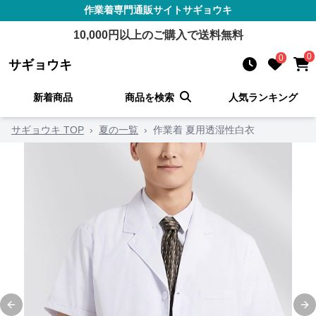
作業着
専門通販サイト
サギョウキ
10,000
円以上のご購入で送料無料
0
0
サギョウキ
新着商品
商品を検索
人気ランキング
サギョウキ TOP
›
夏の一覧
›
作業着 夏用透湿性白衣
Previous slide
Ne