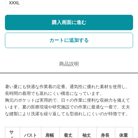
XXXL
購入画面に進む
カートに追加する
商品説明
暑い夏にも快適な作業着の定番。通気性に優れた素材を使用し、
長時間の着用でも蒸れにくい構造になっています。
胸元のポケットは実用的で、日々の作業に便利な収納力を備えて
います。夏の医療現場や研究施設での作業に最適な一着で、丈夫
な縫製により洗濯を繰り返しても型崩れしにくいのが特徴です。
サ
バスト
肩幅
着丈
袖丈
身長
体重