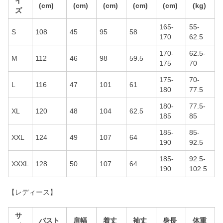
イ
(cm)
(cm)
(cm)
(cm)
(cm)
(kg)
ズ
165-
55-
S
108
45
95
58
170
62.5
170-
62.5-
M
112
46
98
59.5
175
70
175-
70-
L
116
47
101
61
180
77.5
180-
77.5-
XL
120
48
104
62.5
185
85
185-
85-
XXL
124
49
107
64
190
92.5
185-
92.5-
XXXL
128
50
107
64
190
102.5
【レディース】
サ
バスト
肩幅
着丈
袖丈
身長
体重