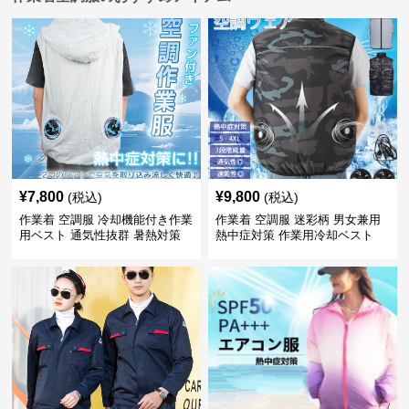
¥
7,800
¥
9,800
(税込)
(税込)
作業着 空調服 冷却機能付き作業
作業着 空調服 迷彩柄 男女兼用
用ベスト 通気性抜群 暑熱対策
熱中症対策 作業用冷却ベスト