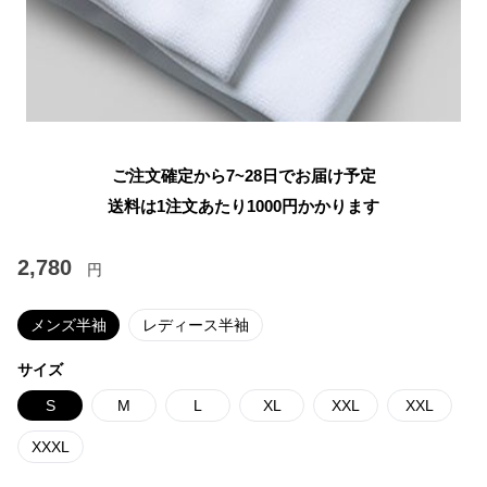
ご注文確定から7~28日でお届け予定
送料は1注文あたり
1000
円かかります
2,780
円
メンズ半袖
レディース半袖
サイズ
S
M
L
XL
XXL
XXL
XXXL