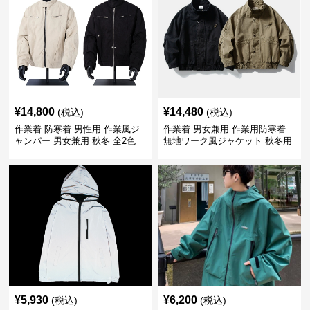
¥
14,800
¥
14,480
(税込)
(税込)
作業着 防寒着 男性用 作業風ジ
作業着 男女兼用 作業用防寒着
ャンパー 男女兼用 秋冬 全2色
無地ワーク風ジャケット 秋冬用
¥
5,930
¥
6,200
(税込)
(税込)