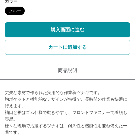
カラー
ブルー
購入画面に進む
カートに追加する
商品説明
丈夫な素材で作られた実用的な作業着ツナギです。
胸ポケットと機能的なデザインが特徴で、長時間の作業も快適に
行えます。
袖口と裾はゴム仕様で動きやすく、フロントファスナーで着脱も
容易。
様々な現場で活躍するツナギは、耐久性と機能性を兼ね備えた一
着です。