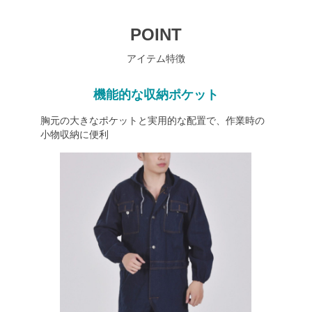
POINT
アイテム特徴
機能的な収納ポケット
胸元の大きなポケットと実用的な配置で、作業時の
小物収納に便利