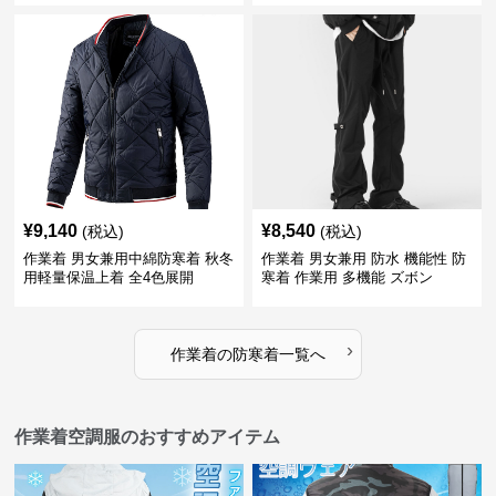
¥
9,140
¥
8,540
(税込)
(税込)
作業着 男女兼用中綿防寒着 秋冬
作業着 男女兼用 防水 機能性 防
用軽量保温上着 全4色展開
寒着 作業用 多機能 ズボン
›
作業着
の
防寒着
一覧へ
作業着空調服のおすすめアイテム