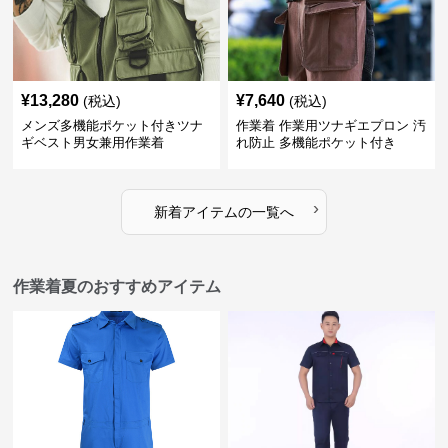
¥
13,280
¥
7,640
(税込)
(税込)
メンズ多機能ポケット付きツナ
作業着 作業用ツナギエプロン 汚
ギベスト男女兼用作業着
れ防止 多機能ポケット付き
›
新着アイテムの一覧へ
作業着夏のおすすめアイテム