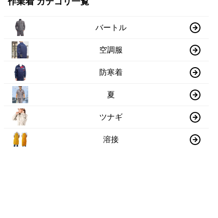
作業着 カテゴリ一覧
バートル
空調服
防寒着
夏
ツナギ
溶接