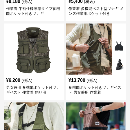
¥
8,180
¥
5,400
(税込)
(税込)
作業着 半袖仕様涼感タイプ多機
作業着 多機能ベスト型ツナギ メ
能ポケット付きツナギ
ンズ作業用ポケット付き
¥
6,200
¥
13,700
(税込)
(税込)
男女兼用 多機能ポケット付ツナ
多機能ポケット付きツナギベス
ギベスト 作業着 釣り用
ト 男女兼用 作業着