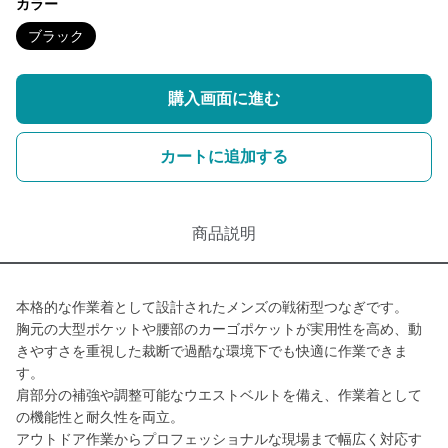
カラー
ブラック
購入画面に進む
カートに追加する
商品説明
本格的な作業着として設計されたメンズの戦術型つなぎです。
胸元の大型ポケットや腰部のカーゴポケットが実用性を高め、動
きやすさを重視した裁断で過酷な環境下でも快適に作業できま
す。
肩部分の補強や調整可能なウエストベルトを備え、作業着として
の機能性と耐久性を両立。
アウトドア作業からプロフェッショナルな現場まで幅広く対応す