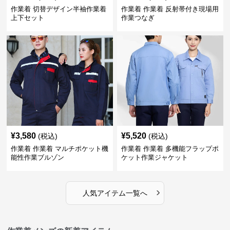
作業着 切替デザイン半袖作業着
作業着 作業着 反射帯付き現場用
上下セット
作業つなぎ
¥
3,580
¥
5,520
(税込)
(税込)
作業着 作業着 マルチポケット機
作業着 作業着 多機能フラップポ
能性作業ブルゾン
ケット作業ジャケット
›
人気アイテム一覧へ