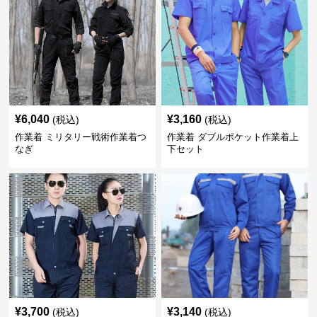
¥
6,040
¥
3,160
(税込)
(税込)
作業着 ミリタリー戦術作業着つ
作業着 ダブルポケット作業着上
なぎ
下セット
¥
3,700
¥
3,140
(税込)
(税込)