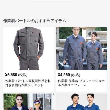
作業着バートルのおすすめアイテム
¥
5,580
¥
4,260
(税込)
(税込)
作業着 バートル高視認性反射材
作業着 作業着 プロフェッショナ
付き多機能作業ジャケット
ル作業ユニフォーム