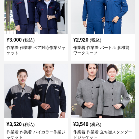
¥
3,000
¥
2,920
(税込)
(税込)
作業着 作業着 ペア対応作業ジャ
作業着 作業着 バートル 多機能
ケット
ワークスーツ
¥
3,520
¥
3,540
(税込)
(税込)
作業着 作業着 バイカラー作業ジ
作業着 作業着 立ち襟スタンダー
ャケット
ドジャケット