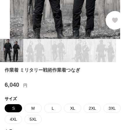
作業着 ミリタリー戦術作業着つなぎ
6,040
円
サイズ
S
M
L
XL
2XL
3XL
4XL
5XL