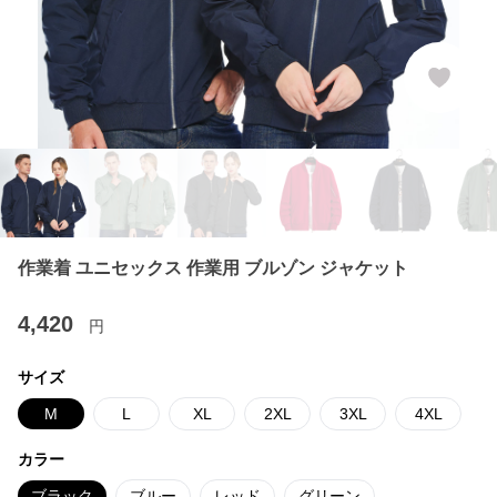
作業着 ユニセックス 作業用 ブルゾン ジャケット
4,420
円
サイズ
M
L
XL
2XL
3XL
4XL
カラー
ブラック
ブルー
レッド
グリーン