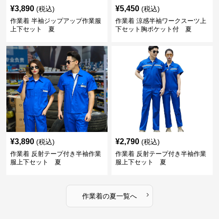
¥
3,890
¥
5,450
(税込)
(税込)
作業着 半袖ジップアップ作業服
作業着 涼感半袖ワークスーツ上
上下セット 夏
下セット胸ポケット付 夏
¥
3,890
¥
2,790
(税込)
(税込)
作業着 反射テープ付き半袖作業
作業着 反射テープ付き半袖作業
服上下セット 夏
服上下セット 夏
›
作業着
の
夏
一覧へ