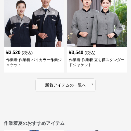
¥
3,520
¥
3,540
(税込)
(税込)
作業着 作業着 バイカラー作業ジ
作業着 作業着 立ち襟スタンダー
ャケット
ドジャケット
›
新着アイテムの一覧へ
作業着夏のおすすめアイテム