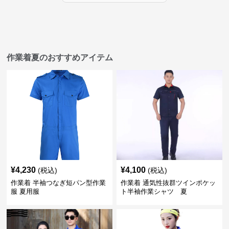
作業着夏のおすすめアイテム
¥
4,230
¥
4,100
(税込)
(税込)
作業着 半袖つなぎ短パン型作業
作業着 通気性抜群ツインポケッ
服 夏用服
ト半袖作業シャツ 夏