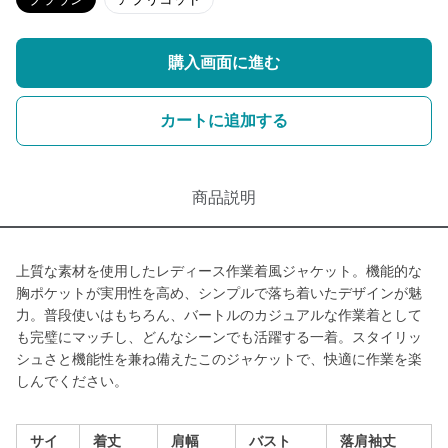
購入画面に進む
カートに追加する
商品説明
上質な素材を使用したレディース作業着風ジャケット。機能的な
胸ポケットが実用性を高め、シンプルで落ち着いたデザインが魅
力。普段使いはもちろん、バートルのカジュアルな作業着として
も完璧にマッチし、どんなシーンでも活躍する一着。スタイリッ
シュさと機能性を兼ね備えたこのジャケットで、快適に作業を楽
しんでください。
サイ
着丈
肩幅
バスト
落肩袖丈