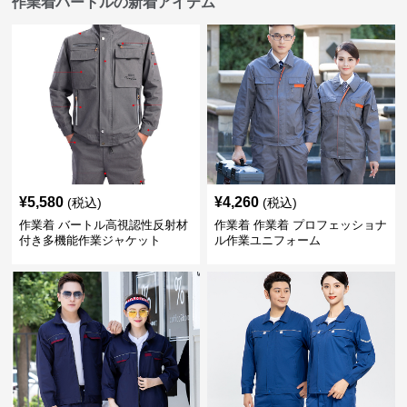
作業着バートルの新着アイテム
¥
5,580
¥
4,260
(税込)
(税込)
作業着 バートル高視認性反射材
作業着 作業着 プロフェッショナ
付き多機能作業ジャケット
ル作業ユニフォーム