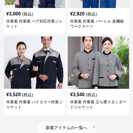
¥
3,000
¥
2,920
(税込)
(税込)
作業着 作業着 ペア対応作業ジャ
作業着 作業着 バートル 多機能
ケット
ワークスーツ
¥
3,520
¥
3,540
(税込)
(税込)
作業着 作業着 バイカラー作業ジ
作業着 作業着 立ち襟スタンダー
ャケット
ドジャケット
›
新着アイテムの一覧へ