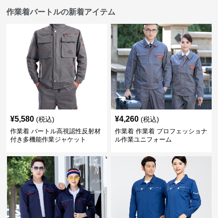
作業着バートルの新着アイテム
¥
5,580
¥
4,260
(税込)
(税込)
作業着 バートル高視認性反射材
作業着 作業着 プロフェッショナ
付き多機能作業ジャケット
ル作業ユニフォーム