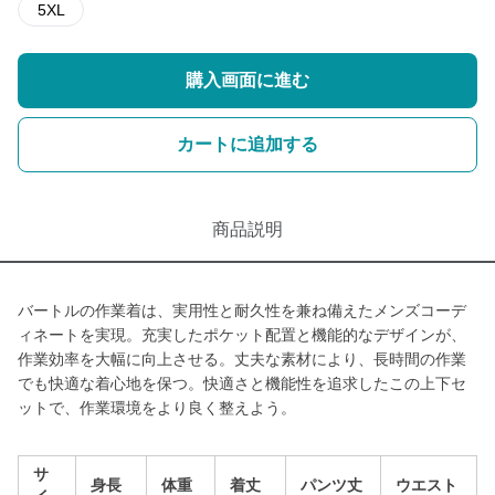
5XL
購入画面に進む
カートに追加する
商品説明
バートルの作業着は、実用性と耐久性を兼ね備えたメンズコーデ
ィネートを実現。充実したポケット配置と機能的なデザインが、
作業効率を大幅に向上させる。丈夫な素材により、長時間の作業
でも快適な着心地を保つ。快適さと機能性を追求したこの上下セ
ットで、作業環境をより良く整えよう。
サ
身長
体重
着丈
パンツ丈
ウエスト