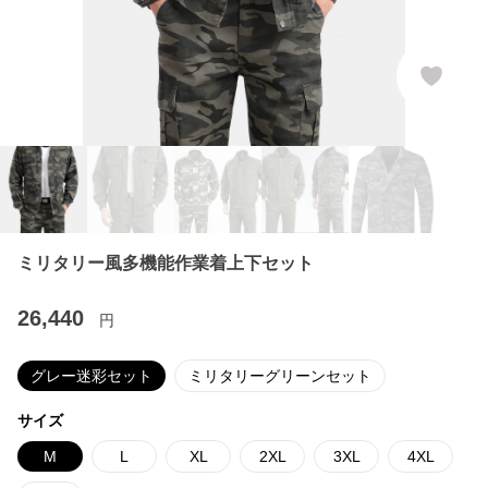
ミリタリー風多機能作業着上下セット
26,440
円
グレー迷彩セット
ミリタリーグリーンセット
サイズ
M
L
XL
2XL
3XL
4XL