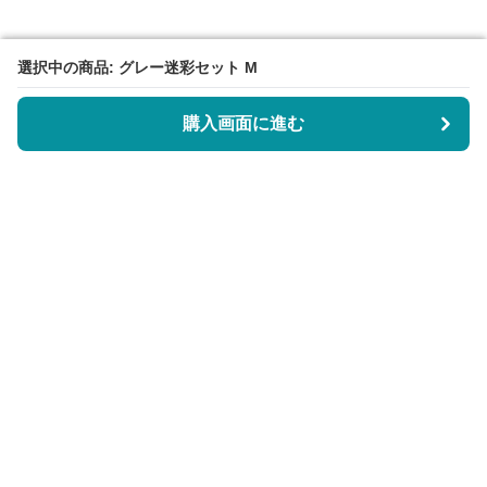
選択中の商品: グレー迷彩セット M
選択中の商品: グレー迷彩セット M
購入画面に進む
購入画面に進む
サギョウキ
について
会社概要