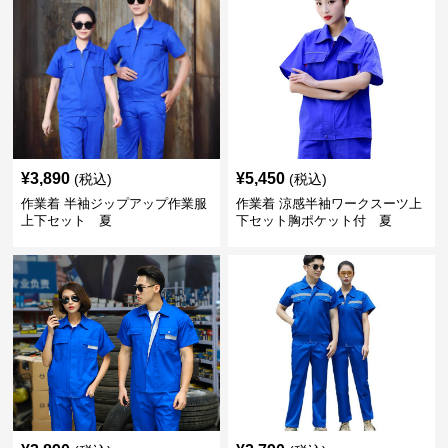
¥
3,890
¥
5,450
(税込)
(税込)
作業着 半袖ジップアップ作業服
作業着 涼感半袖ワークスーツ上
上下セット 夏
下セット胸ポケット付 夏