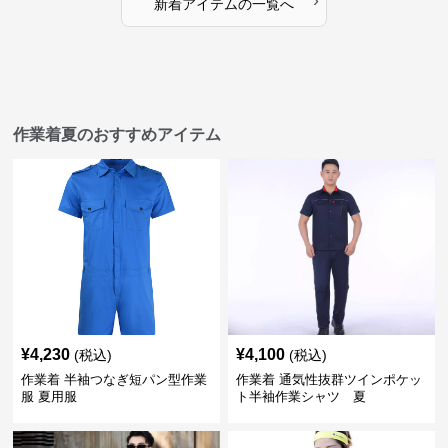
›
新着アイテムの一覧へ
作業着夏のおすすめアイテム
¥
4,230
¥
4,100
(税込)
(税込)
作業着 半袖つなぎ短パン型作業
作業着 通気性抜群ツインポケッ
服 夏用服
ト半袖作業シャツ 夏