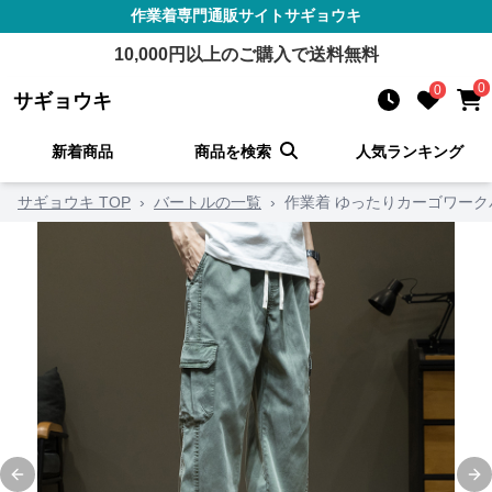
作業着
専門通販サイト
サギョウキ
10,000
円以上のご購入で送料無料
0
0
サギョウキ
新着商品
商品を検索
人気ランキング
サギョウキ TOP
›
バートルの一覧
›
作業着 ゆったりカーゴワーク
Previous slide
Ne