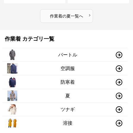
›
作業着
の
夏
一覧へ
作業着 カテゴリ一覧
バートル
空調服
防寒着
夏
ツナギ
溶接