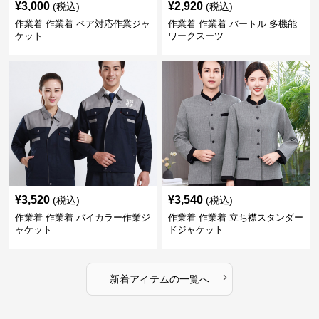
¥
3,000
¥
2,920
(税込)
(税込)
作業着 作業着 ペア対応作業ジャ
作業着 作業着 バートル 多機能
ケット
ワークスーツ
¥
3,520
¥
3,540
(税込)
(税込)
作業着 作業着 バイカラー作業ジ
作業着 作業着 立ち襟スタンダー
ャケット
ドジャケット
›
新着アイテムの一覧へ