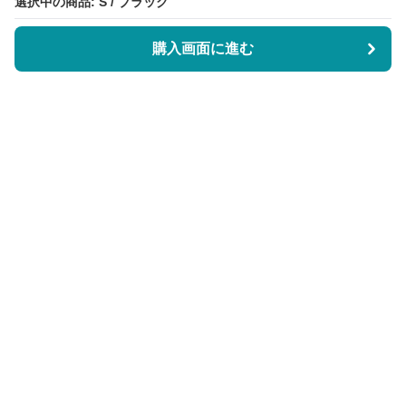
選択中の商品: S / ブラック
選択中の商品: S / ブラック
購入画面に進む
購入画面に進む
サギョウキ
について
会社概要
利用規約