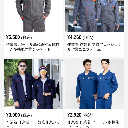
¥
5,580
¥
4,260
(税込)
(税込)
作業着 バートル高視認性反射材
作業着 作業着 プロフェッショナ
付き多機能作業ジャケット
ル作業ユニフォーム
¥
3,000
¥
2,920
(税込)
(税込)
作業着 作業着 ペア対応作業ジャ
作業着 作業着 バートル 多機能
ケット
ワークスーツ