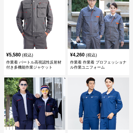
¥
5,580
¥
4,260
(税込)
(税込)
作業着 バートル高視認性反射材
作業着 作業着 プロフェッショナ
付き多機能作業ジャケット
ル作業ユニフォーム