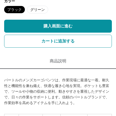
カラー
ブラック
グリーン
購入画面に進む
カートに追加する
商品説明
バートルのメンズカーゴパンツは、作業現場に最適な一着。耐久
性と機能性を兼ね備え、快適な履き心地を実現。ポケットも豊富
で、ツールや小物の収納に便利。動きやすさを重視したデザイン
で、日々の作業をサポートします。信頼のバートルブランドで、
作業効率を高めるアイテムを手に入れよう。