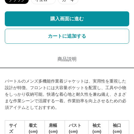
購入画面に進む
カートに追加する
商品説明
バートルのメンズ多機能作業着ジャケットは、実用性を重視した
設計が特徴。フロントには大容量ポケットを配置し、工具や小物
をしっかり収納可能。快適な着心地と耐久性を兼ね備え、さまざ
まな作業シーンで活躍する一着。作業効率を向上させるための必
須アイテムとしておすすめ。
サイ
着丈
肩幅
バスト
袖丈
袖口
ズ
(cm)
(cm)
(cm)
(cm)
(cm)