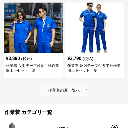
¥
3,890
¥
2,790
(税込)
(税込)
作業着 反射テープ付き半袖作業
作業着 反射テープ付き半袖作業
服上下セット 夏
服上下セット 夏
›
作業着
の
夏
一覧へ
作業着 カテゴリ一覧
バートル