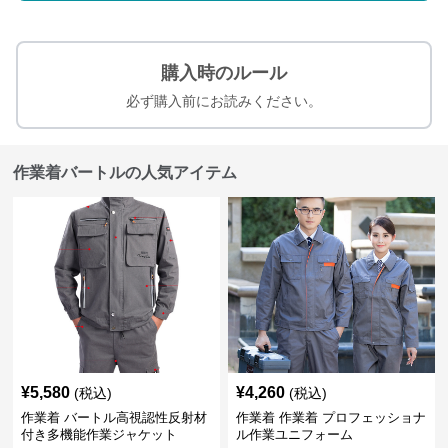
購入時のルール
必ず購入前にお読みください。
作業着バートルの人気アイテム
¥
5,580
¥
4,260
(税込)
(税込)
作業着 バートル高視認性反射材
作業着 作業着 プロフェッショナ
付き多機能作業ジャケット
ル作業ユニフォーム