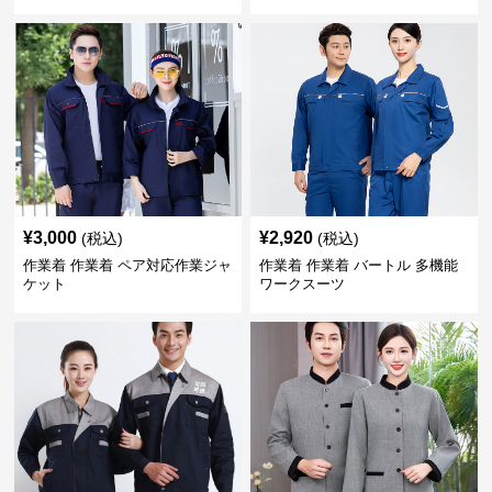
¥
3,000
¥
2,920
(税込)
(税込)
作業着 作業着 ペア対応作業ジャ
作業着 作業着 バートル 多機能
ケット
ワークスーツ