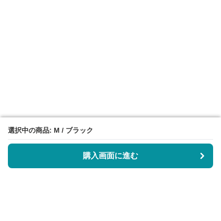
選択中の商品: M / ブラック
選択中の商品: M / ブラック
購入画面に進む
購入画面に進む