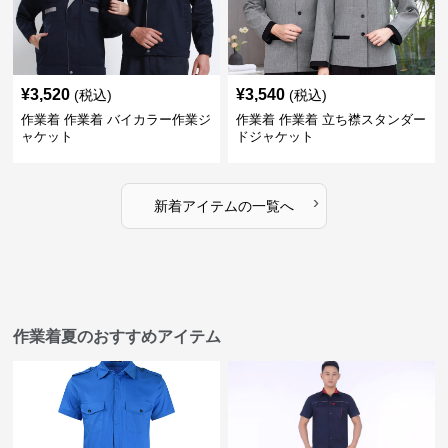
¥
3,520
¥
3,540
(税込)
(税込)
作業着 作業着 バイカラー作業ジ
作業着 作業着 立ち襟スタンダー
ャケット
ドジャケット
›
新着アイテムの一覧へ
作業着夏のおすすめアイテム