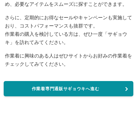
め、必要なアイテムをスムーズに探すことができます。
さらに、定期的にお得なセールやキャンペーンも実施して
おり、コストパフォーマンスも抜群です。
作業着の購入を検討している方は、ぜひ一度「サギョウ
キ」を訪れてみてください。
作業着に興味のある人はぜひサイトからお好みの作業着を
チェックしてみてください。
作業着専門通販サギョウキへ進む