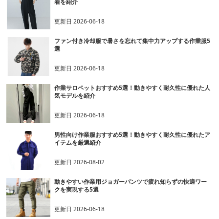
着を紹介
更新日
2026-06-18
ファン付き冷却服で暑さを忘れて集中力アップする作業服5
選
更新日
2026-06-18
作業サロペットおすすめ5選！動きやすく耐久性に優れた人
気モデルを紹介
更新日
2026-06-18
男性向け作業服おすすめ5選！動きやすく耐久性に優れたア
イテムを厳選紹介
更新日
2026-08-02
動きやすい作業用ジョガーパンツで疲れ知らずの快適ワー
クを実現する5選
更新日
2026-06-18