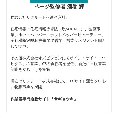
ページ監修者 酒巻 輝
株式会社リクルートへ新卒入社。
住宅情報・住宅情報賃貸版（現SUUMO）、医療事
業、ホットペッパー、ホットペッパービューティー、
全社横断WEB広告事業で営業、営業マネジメント職と
して従事。
その後株式会社オズビジョンにてポイントサイト「ハ
ピタス」の営業、CSの責任者を歴任、新たに直販営業
部隊を立ち上げを実施。
現在はリノシード株式会社にて、ECサイト運営を中心
に物販事業を展開。
作業着専門通販サイト「サギョウキ
」