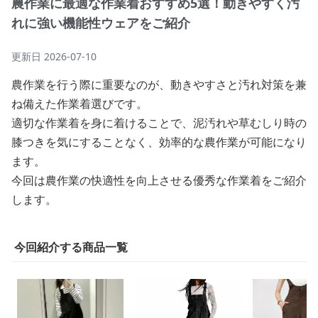
農作業に最適な作業着おすすめ5選！動きやすく汚
れに強い機能性ウェアをご紹介
更新日
2026-07-10
農作業を行う際に重要なのが、動きやすさと汚れ対策を兼
ね備えた作業着選びです。
適切な作業着を身に着けることで、泥汚れや草むしり時の
膝つきを気にすることなく、効率的な農作業が可能になり
ます。
今回は農作業の快適性を向上させる優秀な作業着をご紹介
します。
今回紹介する商品一覧