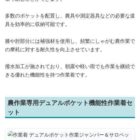
多数のポケットを配置し、農具や測定器具などの必要な道
具を効率的に収納可能です。
膝や肘部分には補強材を使用し、頻繁にしゃがむ農作業で
の摩耗に対する耐久性を向上させています。
撥水加工が施されており、朝露や軽い雨でも作業を継続で
きる優れた機能性を持つ作業着です。
農作業専用デュアルポケット機能性作業着セ
ット