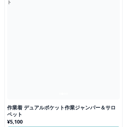
作業着 デュアルポケット作業ジャンパー＆サロ
ペット
¥
5,100