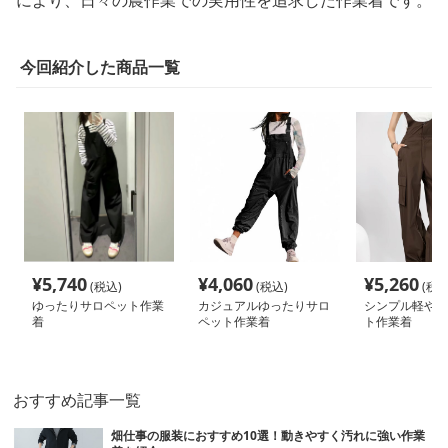
今回紹介した商品一覧
¥
5,740
¥
4,060
¥
5,260
(税込)
(税込)
(税込
ゆったりサロペット作業
カジュアルゆったりサロ
シンプル軽やか
着
ペット作業着
ト作業着
おすすめ記事一覧
畑仕事の服装におすすめ10選！動きやすく汚れに強い作業