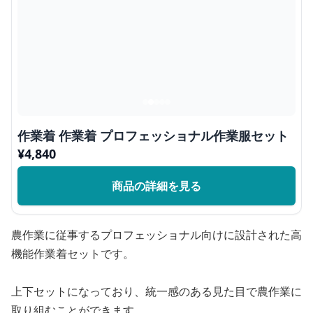
作業着 作業着 プロフェッショナル作業服セット
¥
4,840
商品の詳細を見る
農作業に従事するプロフェッショナル向けに設計された高
機能作業着セットです。
上下セットになっており、統一感のある見た目で農作業に
取り組むことができます。