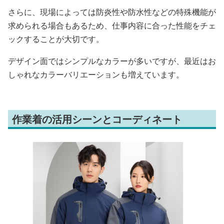
さらに、現場によっては防炎性や防水性などの特殊機能が
求められる場合もあるため、仕事内容に合った性能をチェ
ックすることが大切です。
デザイン面ではシンプルなカラーが多いですが、最近はお
しゃれなカラーバリエーションも増えています。
作業着の活用シーンとコーディネート