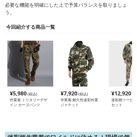
必要な機能を明確にした上で予算バランスを取りましょ
う。
今回紹介する商品一覧
¥
5,980
¥
7,920
¥
12,920
(税込)
(税込)
(税
作業着 ミリタリーデザ
作業着 耐久性迷彩作業
迷彩柄ツーピー
イン カーゴパンツ
ジャケット
セット