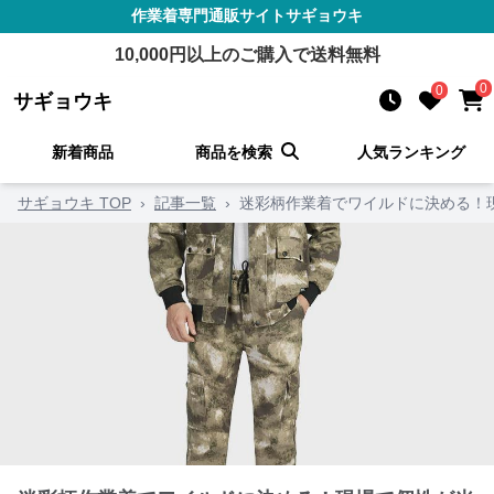
作業着
専門通販サイト
サギョウキ
10,000
円以上のご購入で送料無料
0
0
サギョウキ
新着商品
商品を検索
人気ランキング
サギョウキ TOP
›
記事一覧
›
迷彩柄作業着でワイルドに決める！