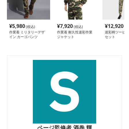
¥
5,980
¥
7,920
¥
12,920
(税込)
(税込)
(税
作業着 ミリタリーデザ
作業着 耐久性迷彩作業
迷彩柄ツーピー
イン カーゴパンツ
ジャケット
セット
ページ監修者 酒巻 輝